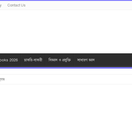
y
Contact Us
oks 2026
চাকরি-বাকরী
বিজ্ঞান ও প্রযুক্তি
সাধারণ জ্ঞান
ত্তর