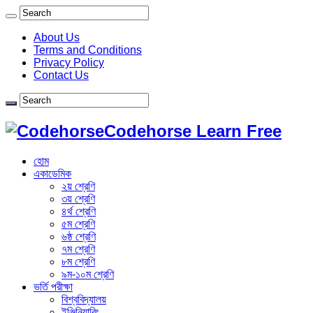
About Us
Terms and Conditions
Privacy Policy
Contact Us
Codehorse Learn Free
হোম
একাডেমিক
২য় শ্রেণি
৩য় শ্রেণি
৪র্থ শ্রেণি
৫ম শ্রেণি
৬ষ্ঠ শ্রেণি
৭ম শ্রেণি
৮ম শ্রেণি
৯ম-১০ম শ্রেণি
ভর্তি পরীক্ষা
বিশ্ববিদ্যালয়
ইঞ্জিনিয়ারিং