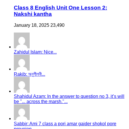
Class 8 English Unit One Lesson 2:
Nakshi kantha
January 18, 2025
23,490
Zahidul Islam: Nice...
Rakib: অনুশীলনী...
Shahidul Azam: In the answer to question no 3, it’s will
be "... across the marsh."...
Sabbir: Ami 7 class a pori amar gaider shokol pore
proyojon...