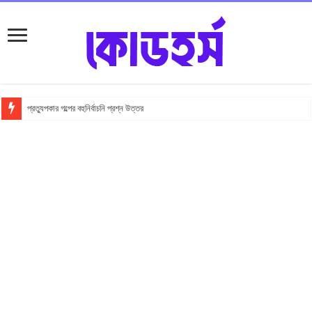
প্রত্যুপকার গল্পের বহুনির্বাচনি প্রশ্ন উত্তর