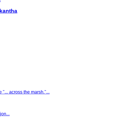
 kantha
 "... across the marsh."...
on...