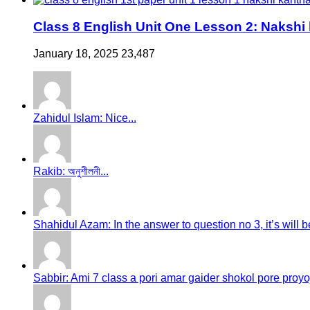
Class 8 English Unit One Lesson 2: Nakshi
January 18, 2025
23,487
Zahidul Islam: Nice...
Rakib: অনুশীলনী...
Shahidul Azam: In the answer to question no 3, it’s will be
Sabbir: Ami 7 class a pori amar gaider shokol pore proyoj