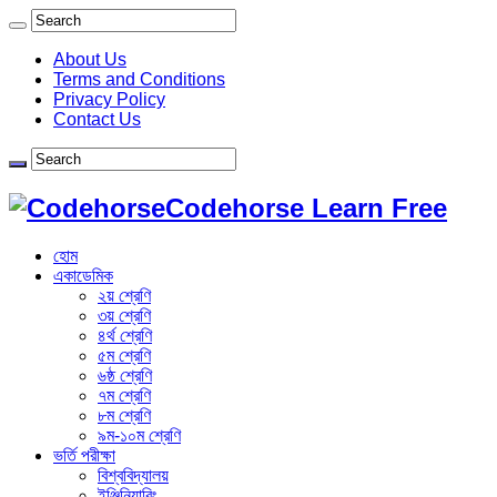
About Us
Terms and Conditions
Privacy Policy
Contact Us
Codehorse Learn Free
হোম
একাডেমিক
২য় শ্রেণি
৩য় শ্রেণি
৪র্থ শ্রেণি
৫ম শ্রেণি
৬ষ্ঠ শ্রেণি
৭ম শ্রেণি
৮ম শ্রেণি
৯ম-১০ম শ্রেণি
ভর্তি পরীক্ষা
বিশ্ববিদ্যালয়
ইঞ্জিনিয়ারিং