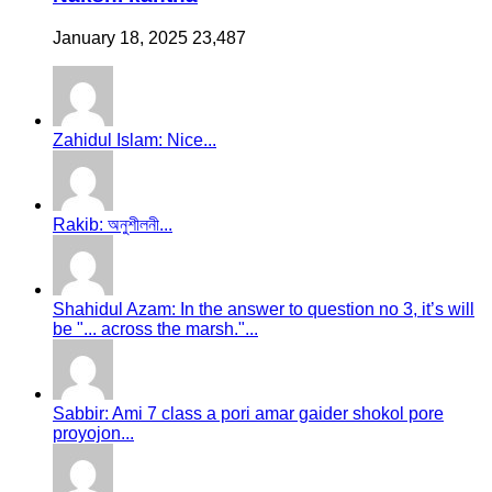
January 18, 2025
23,487
Zahidul Islam: Nice...
Rakib: অনুশীলনী...
Shahidul Azam: In the answer to question no 3, it’s will
be "... across the marsh."...
Sabbir: Ami 7 class a pori amar gaider shokol pore
proyojon...