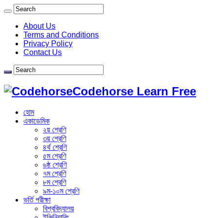
About Us
Terms and Conditions
Privacy Policy
Contact Us
Codehorse Learn Free
হোম
একাডেমিক
২য় শ্রেণি
৩য় শ্রেণি
৪র্থ শ্রেণি
৫ম শ্রেণি
৬ষ্ঠ শ্রেণি
৭ম শ্রেণি
৮ম শ্রেণি
৯ম-১০ম শ্রেণি
ভর্তি পরীক্ষা
বিশ্ববিদ্যালয়
ইঞ্জিনিয়ারিং