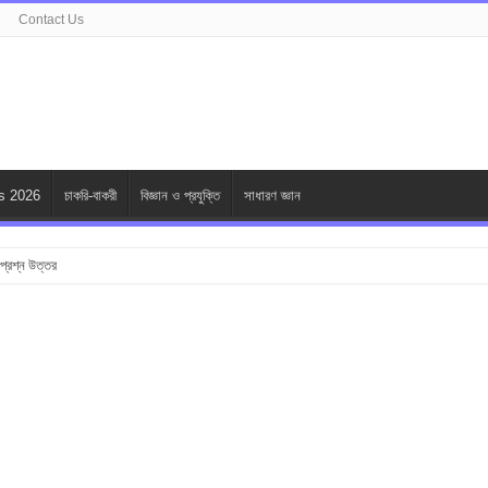
Contact Us
s 2026
চাকরি-বাকরী
বিজ্ঞান ও প্রযুক্তি
সাধারণ জ্ঞান
ি প্রশ্ন উত্তর
 Brands in Bangladesh : Specially for Ladies
শ্ন উত্তর
 উত্তর
উত্তর
 প্রশ্ন উত্তর
মূলক প্রশ্ন উত্তর