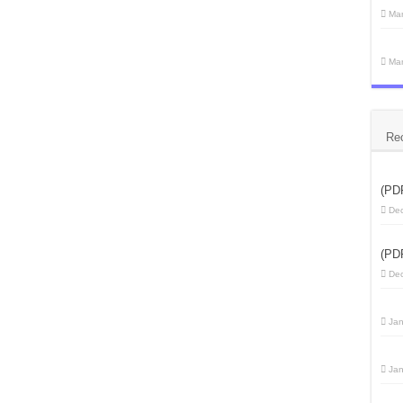
Mar
Mar
Re
(PD
Dec
(PD
Dec
Jan
Jan