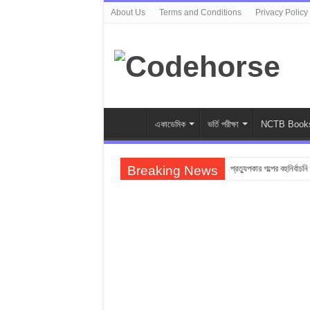
About Us
Terms and Conditions
Privacy Policy
একাডেমিক
ভর্তি পরীক্ষা
NCTB Book
Breaking News
প্রত্যুপকার গল্পের বহুনির্বাচন
Top 10 Local Fashion
সুভা গল্পের অনুধাবনমূলক প্র
সুভা গল্পের জ্ঞানমূলক প্রশ্ন
সুভা গল্পের সৃজনশীল প্রশ্ন 
SSC সুভা গল্পের বহুনির্বাচনি
ফুলের বিবাহ গল্পের অনুধাবন