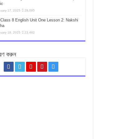
ic
uary 17, 2025
28,095
Class 8 English Unit One Lesson 2: Nakshi
tha
uary 18, 2025
23,482
রণ করুন