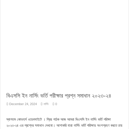
বিএসসি ইন নার্সিং ভর্তি পরীক্ষার প্রশ্ন সমাধান ২০২৩-২৪
December 24, 2024
নার্সিং
0
স্বাগতম কোডহর্স ওয়েবসাইটে । প্রিয় পাঠক আজ আমরা বিএসসি ইন নার্সিং ভর্তি পরিক্ষা
২০২৩-২৪ এর প্রশ্নের সমাধান দেখবো। আশাকরি যারা নার্সিং ভর্তি পরিক্ষায় অংশগ্রহণ করতে চায়