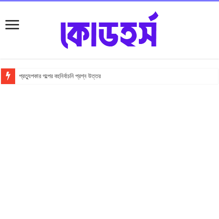
প্রত্যুপকার গল্পের বহুনির্বাচনি প্রশ্ন উত্তর