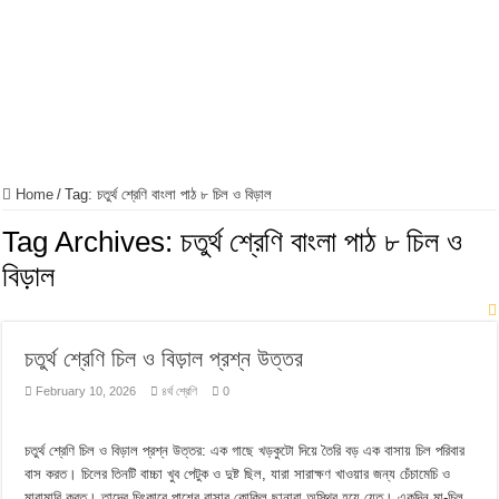
Home
/
Tag:
চতুর্থ শ্রেণি বাংলা পাঠ ৮ চিল ও বিড়াল
Tag Archives:
চতুর্থ শ্রেণি বাংলা পাঠ ৮ চিল ও
বিড়াল
চতুর্থ শ্রেণি চিল ও বিড়াল প্রশ্ন উত্তর
February 10, 2026
৪র্থ শ্রেণি
0
চতুর্থ শ্রেণি চিল ও বিড়াল প্রশ্ন উত্তর: এক গাছে খড়কুটো দিয়ে তৈরি বড় এক বাসায় চিল পরিবার
বাস করত। চিলের তিনটি বাচ্চা খুব পেটুক ও দুষ্ট ছিল, যারা সারাক্ষণ খাওয়ার জন্য চেঁচামেচি ও
মারামারি করত। তাদের চিৎকারে পাশের বাসার কোকিল ছানারা অস্থির হয়ে যেত। একদিন মা-চিল