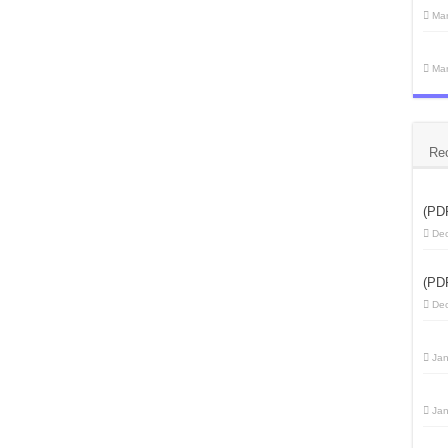
Mar
Mar
Re
(PD
Dec
(PD
Dec
Jan
Jan