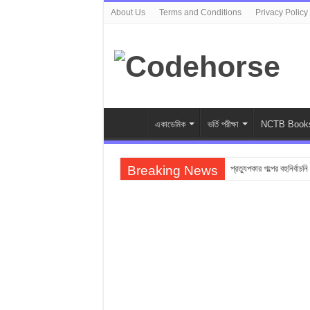
About Us
Terms and Conditions
Privacy Policy
একাডেমিক
ভর্তি পরীক্ষা
NCTB Book
Breaking News
প্রত্যুপকার গল্পের বহুনির্বাচন
Top 10 Local Fashion
সুভা গল্পের অনুধাবনমূলক প্র
সুভা গল্পের জ্ঞানমূলক প্রশ্ন
সুভা গল্পের সৃজনশীল প্রশ্ন 
SSC সুভা গল্পের বহুনির্বাচনি
ফুলের বিবাহ গল্পের অনুধাবন