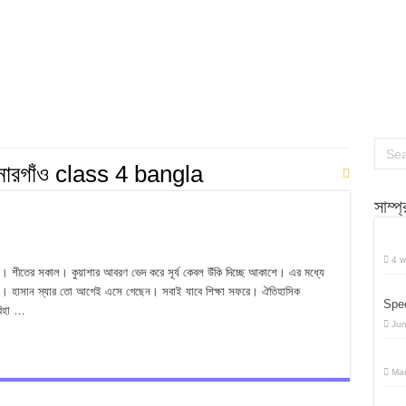
 প্রশ্ন উত্তর
 প্রশ্ন উত্তর
র্বাচনি প্রশ্ন উত্তর
নারগাঁও class 4 bangla
সাম্প
4 w
মাঝি। শীতের সকাল। কুয়াশার আবরণ ভেদ করে সূর্য কেবল উঁকি দিচ্ছে আকাশে। এর মধ্যে
সবাই। হাসান স্যার তো আগেই এসে গেছেন। সবাই যাবে শিক্ষা সফরে। ঐতিহাসিক
Spec
বিহা …
Jun
Mar