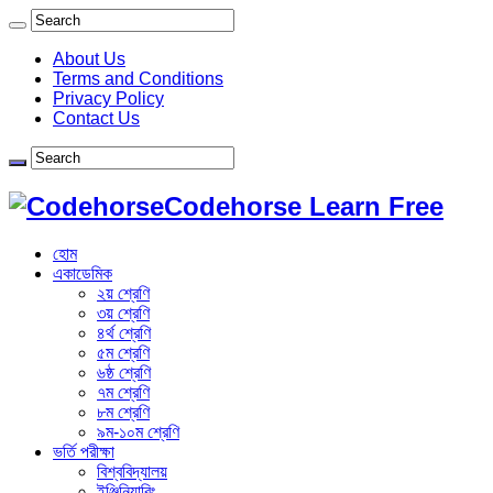
About Us
Terms and Conditions
Privacy Policy
Contact Us
Codehorse Learn Free
হোম
একাডেমিক
২য় শ্রেণি
৩য় শ্রেণি
৪র্থ শ্রেণি
৫ম শ্রেণি
৬ষ্ঠ শ্রেণি
৭ম শ্রেণি
৮ম শ্রেণি
৯ম-১০ম শ্রেণি
ভর্তি পরীক্ষা
বিশ্ববিদ্যালয়
ইঞ্জিনিয়ারিং