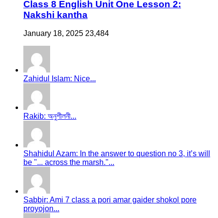
Class 8 English Unit One Lesson 2:
Nakshi kantha
January 18, 2025
23,484
Zahidul Islam: Nice...
Rakib: অনুশীলনী...
Shahidul Azam: In the answer to question no 3, it’s will
be "... across the marsh."...
Sabbir: Ami 7 class a pori amar gaider shokol pore
proyojon...