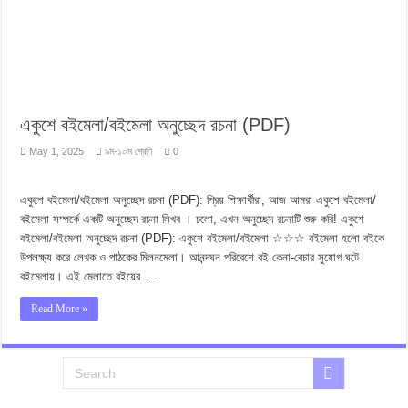
একুশে বইমেলা/বইমেলা অনুচ্ছেদ রচনা (PDF)
May 1, 2025
৯ম-১০ম শ্রেণি
0
একুশে বইমেলা/বইমেলা অনুচ্ছেদ রচনা (PDF): প্রিয় শিক্ষার্থীরা, আজ আমরা একুশে বইমেলা/
বইমেলা সম্পর্কে একটি অনুচ্ছেদ রচনা লিখব । চলো, এখন অনুচ্ছেদ রচনাটি শুরু করি! একুশে
বইমেলা/বইমেলা অনুচ্ছেদ রচনা (PDF): একুশে বইমেলা/বইমেলা ☆☆☆ বইমেলা হলো বইকে
উপলক্ষ্য করে লেখক ও পাঠকের মিলনমেলা। আনন্দঘন পরিবেশে বই কেনা-বেচার সুযোগ ঘটে
বইমেলায়। এই মেলাতে বইয়ের …
Read More »