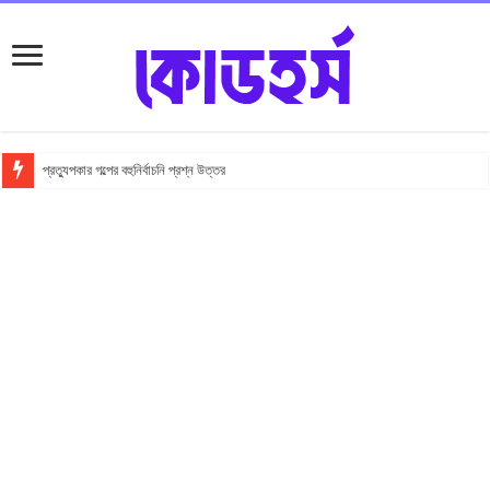
প্রত্যুপকার গল্পের বহুনির্বাচনি প্রশ্ন উত্তর