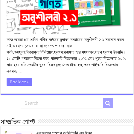
আজ আমরা ৮ম শ্রেণির গণিত বইয়ের মুনাফা অধ্যায়ের অনুশীলনী ২.১ সমাধান করব ।
এই অধ্যায়ে তোমরা যা যা জানতে পারবে- লাভ
ক্ষতি,ক্রয়মূল্য,বিক্রয়মূল্য,বিনিয়োগ,মুনাফা,মুনাফার হার,সময়কাল,সরল মুনাফা ইত্যাদি।
১। একটি পণ্যদ্রব্য বিক্রয় করে পাইকারি বিক্রেতার ২০% এবং খুচরা বিক্রেতার ২০%
লাভ হয়। যদি দ্রব্যটির খুচরা বিক্রয়মূল্য ৫৭৬ টাকা হয়, তবে পাইকারি বিক্রেতার
ক্রয়মূল্য …
Read More »
সাম্প্রতিক পোস্ট
প্রত্যুপকার গল্পের বহুনির্বাচনি প্রশ্ন উত্তর