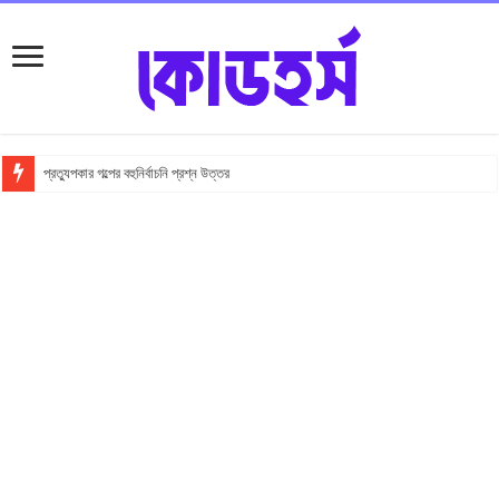
প্রত্যুপকার গল্পের বহুনির্বাচনি প্রশ্ন উত্তর