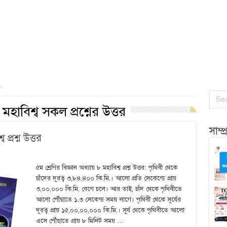
র
 মহাবিশ্ব সকল প্রশ্নের উত্তর
সাম্
 প্রশ্ন উত্তর
৫ম শ্রেণির বিজ্ঞান অধ্যায় ৮ মহাবিশ্ব প্রশ্ন উত্তর: পৃথিবী থেকে
চাঁদের দূরত্ব ৩,৮৪,৪০০ কি.মি.। আলো প্রতি সেকেন্ডে প্রায়
৩,০০,০০০ কি.মি. বেগে চলে। আর তাই, চাঁদ থেকে পৃথিবীতে
আলো পৌঁছাতে ১.৩ সেকেন্ড সময় লাগে। পৃথিবী থেকে সূর্যের
দূরত্ব প্রায় ১৫,০০,০০,০০০ কি.মি.। সূর্য থেকে পৃথিবীতে আলো
এসে পৌঁছাতে প্রায় ৮ মিনিট সময় …