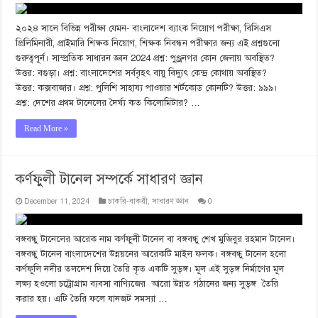
২০২৪ সালে বিভিন্ন পরীক্ষা যেমন- বাংলাদেশ ব্যাংক নিয়োগ পরীক্ষা, বিসিএস
প্রিলিমিনারী, প্রাইমারি শিক্ষক নিয়োগ, শিক্ষক নিবন্ধন পরীক্ষার জন্য এই প্রশ্নগুলো
গুরুত্বপূর্ন। সাম্প্রতিক সাধারন জ্ঞান 2024 প্রশ্ন: পুণ্ড্রনগর কোন জেলায় অবস্থিত?
উত্তর: বগুড়া। প্রশ্ন: বাংলাদেশের সর্ববৃহৎ বায়ু বিদ্যুৎ কেন্দ্র কোথায় অবস্থিত?
উত্তর: কক্সবাজার। প্রশ্ন: পুলিশি সাহায্য পাওয়ার শর্টকোড কোনটি? উত্তর: ৯৯৯।
প্রশ্ন: দেশের প্রথম টানেলের দৈর্ঘ্য কত কিলোমিটার? …
Read More »
কর্ণফুলী টানেল সম্পর্কে সাধারণ জ্ঞান
December 11, 2024
চাকরি-বাকরী
,
সাধারণ জ্ঞান
0
বঙ্গবন্ধু টানেলের আরেক নাম কর্ণফুলী টানেল বা বঙ্গবন্ধু শেখ মুজিবুর রহমান টানেল।
বঙ্গবন্ধু টানেল বাংলাদেশের উন্নয়নের আরেকটি মাইল ফলক। বঙ্গবন্ধু টানেল হলো
কর্ণফূলি নদীর তলদেশ দিয়ে তৈরি কৃত একটি সুড়ঙ্গ। মূল এই সুড়ঙ্গ নির্মাণের মূল
লক্ষ্য হওলো চট্রোগ্রাম ব্যবসা বাণ্যিজের আরো উন্নত গঠানের জন্য সুড়ঙ্গ তৈরি
করার হয়। এটি তৈরি ফলে যানজট সমস্যা …