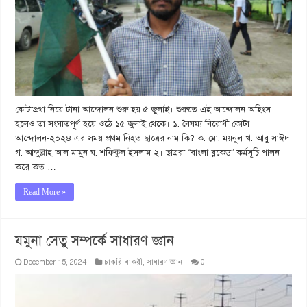
কোটাপ্রথা নিয়ে টানা আন্দোলন শুরু হয় ৫ জুলাই। শুরুতে এই আন্দোলন অহিংস
হলেও তা সংঘাতপূর্ণ হয়ে ওঠে ১৫ জুলাই থেকে। ১. বৈষম্য বিরোধী কোটা
আন্দোলন-২০২৪ এর সময় প্রথম নিহত ছাত্রের নাম কি? ক. মো. ময়নুল খ. আবু সাঈদ
গ. আব্দুল্লাহ আল মামুন ঘ. শফিকুল ইসলাম ২। ছাত্ররা “বাংলা ব্লকেড” কর্মসূচি পালন
করে কত …
Read More »
যমুনা সেতু সম্পর্কে সাধারণ জ্ঞান
December 15, 2024
চাকরি-বাকরী
,
সাধারণ জ্ঞান
0