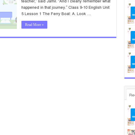
teacher,” said Jamil. “And I clearly remember what
happened in that journey.” Class 9-10 English Unit
5 Lesson 1 The Ferry Boat: A. Look …
Read More »
Re