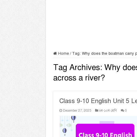
Home
/
Tag:
Why does the boatman carry p
Tag Archives:
Why does
across a river?
Class 9-10 English Unit 5 
December 27, 2025
৯ম-১০ম শ্রেণি
0