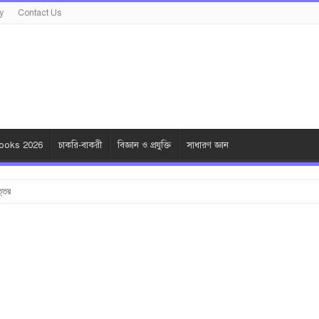
y
Contact Us
oks 2026
চাকরি-বাকরী
বিজ্ঞান ও প্রযুক্তি
সাধারণ জ্ঞান
ত্তর