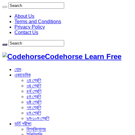
About Us
Terms and Conditions
Privacy Policy
Contact Us
Codehorse Learn Free
হোম
একাডেমিক
২য় শ্রেণি
৩য় শ্রেণি
৪র্থ শ্রেণি
৫ম শ্রেণি
৬ষ্ঠ শ্রেণি
৭ম শ্রেণি
৮ম শ্রেণি
৯ম-১০ম শ্রেণি
ভর্তি পরীক্ষা
বিশ্ববিদ্যালয়
ইঞ্জিনিয়ারিং