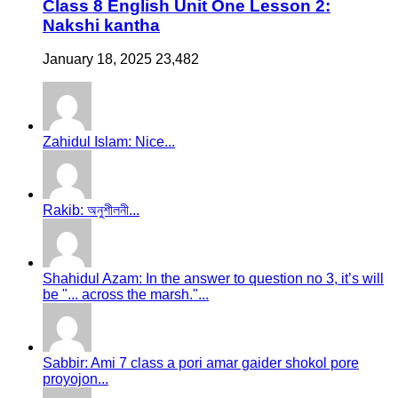
Class 8 English Unit One Lesson 2:
Nakshi kantha
January 18, 2025
23,482
Zahidul Islam: Nice...
Rakib: অনুশীলনী...
Shahidul Azam: In the answer to question no 3, it’s will
be "... across the marsh."...
Sabbir: Ami 7 class a pori amar gaider shokol pore
proyojon...