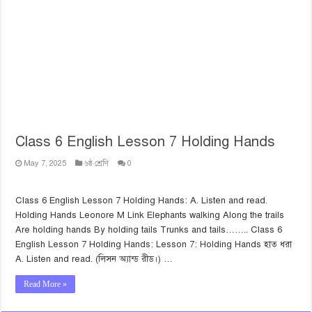
Class 6 English Lesson 7 Holding Hands
May 7, 2025
৬ষ্ঠ শ্রেণি
0
Class 6 English Lesson 7 Holding Hands: A. Listen and read.
Holding Hands Leonore M Link Elephants walking Along the trails
Are holding hands By holding tails Trunks and tails…….. Class 6
English Lesson 7 Holding Hands: Lesson 7: Holding Hands হাত ধরা
A. Listen and read. (লিসন অ্যান্ড রীড।) …
Read More »