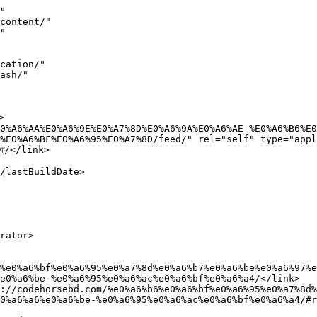
পড়ুন: <span style="color: #0000ff;"><a style="color: #0000ff;" href="https://codehorsebd.com/%e0%a6%86%e0%a6%ae%e0%a6%b0%e0%a6%be-%e0%a6%a4%e0%a7%8b%e0%a6%ae%e0%a6%be%e0%a6%a6%e0