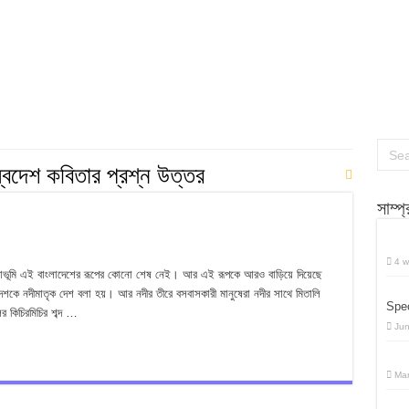
 প্রশ্ন উত্তর
 প্রশ্ন উত্তর
র্বাচনি প্রশ্ন উত্তর
স্বদেশ কবিতার প্রশ্ন উত্তর
সাম্প
4 w
 লীলাভূমি এই বাংলাদেশের রূপের কোনো শেষ নেই। আর এই রূপকে আরও বাড়িয়ে দিয়েছে
েশকে নদীমাতৃক দেশ বলা হয়। আর নদীর তীরে বসবাসকারী মানুষেরা নদীর সাথে মিতালি
Spec
 কিচিরমিচির শব্দ …
Jun
Mar