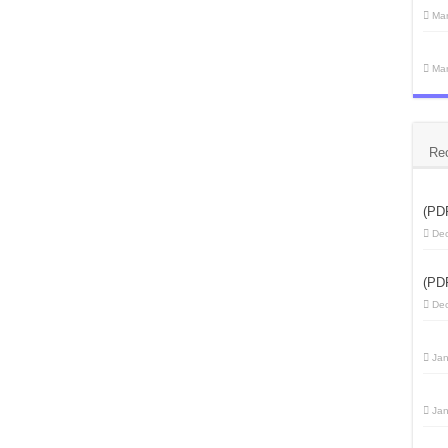
Mar
Mar
Re
(PD
Dec
(PD
Dec
Jan
Jan