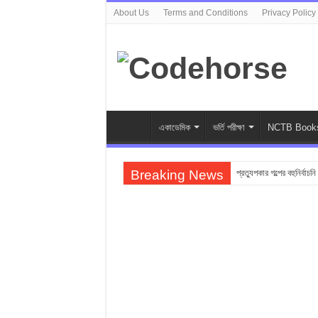
About Us
Terms and Conditions
Privacy Policy
একাডেমিক
ভর্তি পরীক্ষা
NCTB Book
Breaking News
প্রত্যুপকার গল্পের বহুনির্বাচন
Top 10 Local Fashion
সুভা গল্পের অনুধাবনমূলক প্র
সুভা গল্পের জ্ঞানমূলক প্রশ্ন
সুভা গল্পের সৃজনশীল প্রশ্ন 
SSC সুভা গল্পের বহুনির্বাচনি
ফুলের বিবাহ গল্পের অনুধাবন