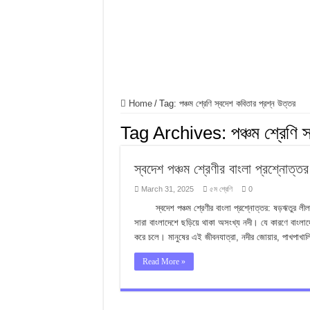
ফুলের বিবাহ গল্পের জ্ঞানমূলক
ফুলের বিবাহ গল্পের সৃজনশীল
SSC ফুলের বিবাহ গল্পের বহুনি
Home
/
Tag:
পঞ্চম শ্রেণি স্বদেশ কবিতার প্রশ্ন উত্তর
Tag Archives:
পঞ্চম শ্রেণি 
স্বদেশ পঞ্চম শ্রেণীর বাংলা প্রশ্নোত্তর
March 31, 2025
৫ম শ্রেণি
0
স্বদেশ পঞ্চম শ্রেণীর বাংলা প্রশ্নোত্তর: ষড়ঋতুর
সারা বাংলাদেশে ছড়িয়ে থাকা অসংখ্য নদী। যে কারণে বাংলাদ
করে চলে। মানুষের এই জীবনযাত্রা, নদীর জোয়ার, পাখপাখালির
Read More »