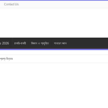
Contact Us
s 2026
চাকরি-বাকরী
বিজ্ঞান ও প্রযুক্তি
সাধারণ জ্ঞান
ি প্রশ্ন উত্তর
 Brands in Bangladesh : Specially for Ladies
শ্ন উত্তর
 উত্তর
উত্তর
 প্রশ্ন উত্তর
মূলক প্রশ্ন উত্তর