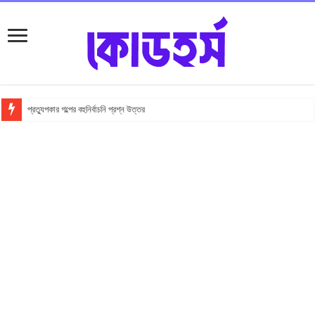
প্রত্যুপকার গল্পের বহুনির্বাচনি প্রশ্ন উত্তর